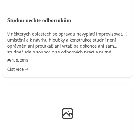
Studnu nechte odborníkům
V některých oblastech se opravdu nevyplatí improvizovat. K
umístění a k návrhu hloubky a konstrukce studní není
oprávněn ani proutkař, ani vrtař, ba dokonce ani sám
studnař. Jde o soubor ryze odborných prací a nutné
administrativy, který smí vykonávat pouze autorizované
1. 8. 2018
osoby či specializované firmy.
Číst více
ROZVODY VODY, KANALIZACE, PLYNU, ELEKTRO, ...