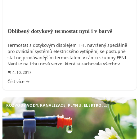
Oblíbený dotykový termostat nyní i v barvě
Termostat s dotykovým displejem TFT, navržený speciálně
pro ovládání systémů elektrického vytápění, se postupně
stal nejprodávanějším termostatem v rámci skupiny FENIX.
Nyní je na trhu nová verze, která si zachovala všechny
přednosti původního termostatu, tj. velký a přehledný
4. 10. 2017
dotykový displej, intuitivní ovládání a univerzálnost pro
Číst více
všechny druhy elektrického vytápění, zcela nový je však
skelet termostatu.
ROZVODY VODY, KANALIZACE, PLYNU, ELEKTRO, ...