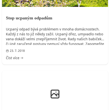
Stop ucpaným odpadům
Ucpaný odpad bývá problémem v mnoha domácnostech.
Každý z nás to již někdy zažil. Ucpaný dřez, umyvadlo nebo
vana dokáží velmi znepříjemnit život. Rady našich babiček
či jiné zaručené postupy nemusí vždy fungovat. Zapomeňte
na mechanické zvony a ruční pumpičky.
23. 7. 2018
Číst více
ROZVODY VODY, KANALIZACE, PLYNU, ELEKTRO, ...