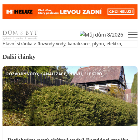
Skip to content
Men
Hlavní stránka
>
Rozvody vody, kanalizace, plynu, elektro, ...
Další články
ROZVODY VODY, KANALIZACE, PLYNU, ELEKTRO, ...
Potřebujete nový ohřívač vody? Recyklaci starého