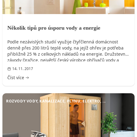
Několik tipů pro úsporu vody a energie
Podle nezávislých studií využije čtyřčlenná domácnost
denně přes 200 litrů teplé vody, na jejíž ohřev je potřeba
přibližně 25 % z celkových nákladů na energie. Družstevní
závody Dražice, největší český výrobce ohřívačů vody a
výhradní dodavatel kvalitních švédských tepelných
14. 11. 2017
čerpadel NIBE do České republiky a na Slovensko, proto
Číst více
přichází s několika tipy, jak zbytečně nezatížit rodinný
rozpočet.
ROZVODY VODY, KANALIZACE, PLYNU, ELEKTRO, ...