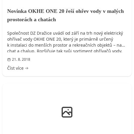
Novinka OKHE ONE 20 řeší ohřev vody v malých
prostorách a chatách
Společnost DZ Dražice uvádí od září na trh nový elektrický
ohřívač vody OKHE ONE 20, který je primárně určený
k instalaci do menších prostor a rekreačních objektů – např.
chat a chalup. Rozšiřuje tak svůj sortiment ohřívačů vody,
který čítá již 380 typů a modifikací. Úzký plochý bojler OKHE
21. 8. 2018
ONE 20 dosahuje velmi úsporné energetické třídy A. Díky
Číst více
výkonnému topnému tělesu zajistí rychlý a bezpečný ohřev
až 20 litrů vody potřebných k umytí rukou nebo nádobí.
ROZVODY VODY, KANALIZACE, PLYNU, ELEKTRO, ...