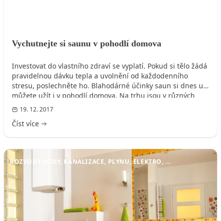
Vychutnejte si saunu v pohodlí domova
Investovat do vlastního zdraví se vyplatí. Pokud si tělo žádá
pravidelnou dávku tepla a uvolnění od každodenního
stresu, poslechněte ho. Blahodárné účinky saun si dnes už
můžete užít i v pohodlí domova. Na trhu jsou v různých
velikostech i cenových provedení a můžou být vhodným
19. 12. 2017
doplňkem každého interiéru.
Číst více
ROZVODY VODY, KANALIZACE, PLYNU, ELEKTRO, ...