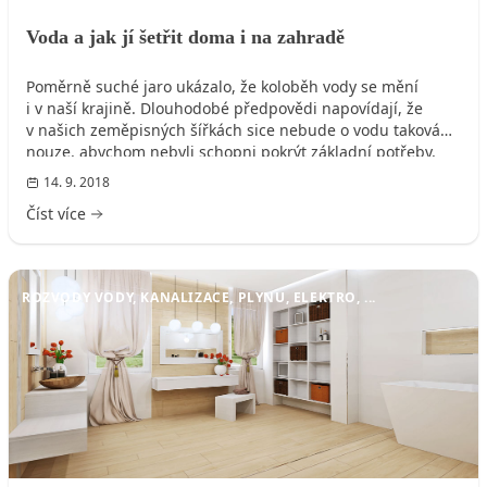
Voda a jak jí šetřit doma i na zahradě
Poměrně suché jaro ukázalo, že koloběh vody se mění
i v naší krajině. Dlouhodobé předpovědi napovídají, že
v našich zeměpisných šířkách sice nebude o vodu taková
nouze, abychom nebyli schopni pokrýt základní potřeby,
rozhodně je ale vhodné zaměřit se na její úsporu
14. 9. 2018
a smysluplnější zužitkování. A to i vzhledem k tomu, že
Číst více
cena pitné vody neustále stoupá.
ROZVODY VODY, KANALIZACE, PLYNU, ELEKTRO, ...