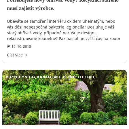
musí zajistit výrobce.
Obáváte se zamoření interiéru oxidem uhelnatým, nebo
vás děsí nebezpečná bakterie legionella? Dosluhuje váš
starý ohřívač vody, případně narušuje design
rekonstruované koupelny? Pak nastal nejvyšší čas na koupi
jeho modernější verze, protože již nemusíte složitě řešit
15. 10. 2018
likvidaci starého přístroje.
Číst více
ROZVODY VODY, KANALIZACE, PLYNU, ELEKTRO, ...