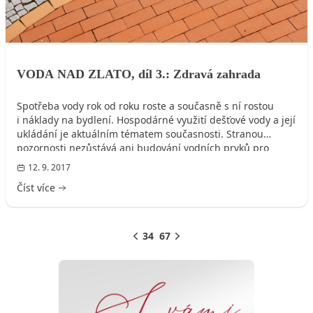
VODA NAD ZLATO, díl 3.: Zdravá zahrada
Spotřeba vody rok od roku roste a současně s ní rostou
i náklady na bydlení. Hospodárné využití dešťové vody a její
ukládání je aktuálním tématem současnosti. Stranou
pozornosti nezůstává ani budování vodních prvků pro
potěšení.
12. 9. 2017
Číst více
3
4
5
6
7
Předchozí
Další