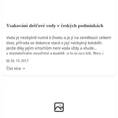
Vsakování dešťové vody v českých podmínkách
Voda je nezbytně nutná k životu a je jí na zeměkouli celkem
dost, příroda se dokonce stará o její nezbytný koloběh.
Jenže díky jejím vrtochům není voda vždy a všude
v dostatečném množství a kvalitě, a to je pro lidi, floru i
faunu nemilé. Další problémy s vodou nově přináší také
26. 10. 2017
mnohokrát diskutovaná činnost lidí.
Číst více
ROZVODY VODY, KANALIZACE, PLYNU, ELEKTRO, ...