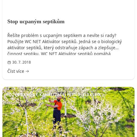
Stop ucpaným septikům
Řešíte problém s ucpaným septikem a nevíte si rady?
Použijte WC NET Aktivátor septiků. Jedná se o biologický
aktivátor septiků, který odstraňuje zápach a zlepšuje
činnost septiku. WC NET Aktivátor septiků pomáhá
rozpouštět tuhé složky odpadu, čímž snižuje tvorbu
30. 7. 2018
usazenin. To vše přispívá ke snížení počtu vyvážek a
Číst více
nákladů s tím spojených. Navíc můžete díky jeho
biologickému složení využít obsah septiku také k zalévání
okrasné zahrady.
ROZVODY VODY, KANALIZACE, PLYNU, ELEKTRO, ...