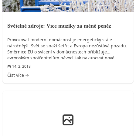
Světelné zdroje: Více muziky za méně peněz
Provozovat moderní domácnost je energeticky stále
náročnější. Svět se snaží šetřit a Evropa nezůstává pozadu.
Směrnice EU o svícení v domácnostech přibližuje
evropským spotřebitelům návod, jak nakupovat nové
světelné zdroje a svítidla.
14. 2. 2018
Číst více
ROZVODY VODY, KANALIZACE, PLYNU, ELEKTRO, ...