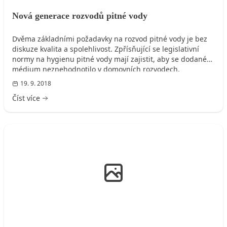
Nová generace rozvodů pitné vody
Dvěma základními požadavky na rozvod pitné vody je bez
diskuze kvalita a spolehlivost. Zpřísňující se legislativní
normy na hygienu pitné vody mají zajistit, aby se dodané
médium neznehodnotilo v domovních rozvodech,
spolehlivost jde pak ruku v ruce s životností potrubí, která
19. 9. 2018
by měla dosáhnout minimálně 50 let.
Číst více
ROZVODY VODY, KANALIZACE, PLYNU, ELEKTRO, ...