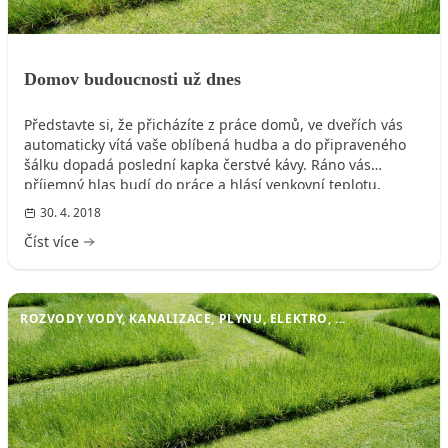
Domov budoucnosti už dnes
Představte si, že přicházíte z práce domů, ve dveřích vás
automaticky vítá vaše oblíbená hudba a do připraveného
šálku dopadá poslední kapka čerstvé kávy. Ráno vás
příjemný hlas budí do práce a hlásí venkovní teplotu,
přičemž tu vnitřní si reguluje sám. Šetříte na energiích,
30. 4. 2018
přitom se pokaždé vracíte do bytu s ideální teplotou a s
Číst více
kvalitním vnitřním prostředím…
ROZVODY VODY, KANALIZACE, PLYNU, ELEKTRO, ...