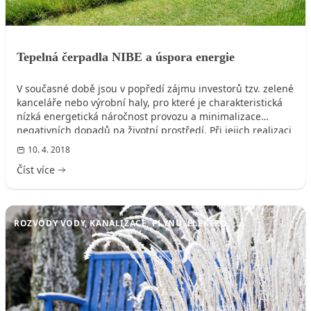
Tepelná čerpadla NIBE a úspora energie
V současné době jsou v popředí zájmu investorů tzv. zelené
kanceláře nebo výrobní haly, pro které je charakteristická
nízká energetická náročnost provozu a minimalizace
negativních dopadů na životní prostředí. Při jejich realizaci
se využívají environmentálně šetrné materiály a
10. 4. 2018
technologie, které výrazně přispívají k snížení provozních
Číst více
nákladů a zkvalitnění vnitřního prostředí daných objektů.
ROZVODY VODY, KANALIZACE, PLYNU, ELEKTRO, ...