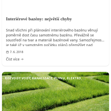
Interiérové bazény: největší chyby
Snad všichni při plánování interiérového bazénu věnují
poměrně dost času samotnému bazénu. Převážně se
soustředí na tvar a materiál bazénové vany. Samozřejmostí
je také již v samotném počátku plánů přemýšlet nad
technologií čištění vody. Nezapomínáme ani na styl a
7. 6. 2018
zpracování interiéru. Co se stále ještě často stává kamenem
Číst více
úrazu, je řešení péče o klima.
ROZVODY VODY, KANALIZACE, PLYNU, ELEKTRO, ...