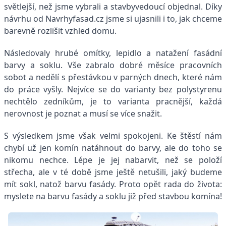
světlejší, než jsme vybrali a stavbyvedoucí objednal. Díky
návrhu od Navrhyfasad.cz jsme si ujasnili i to, jak chceme
barevně rozlišit vzhled domu.
Následovaly hrubé omítky, lepidlo a natažení fasádní
barvy a soklu. Vše zabralo dobré měsíce pracovních
sobot a nedělí s přestávkou v parných dnech, které nám
do práce vyšly. Nejvíce se do varianty bez polystyrenu
nechtělo zedníkům, je to varianta pracnější, každá
nerovnost je poznat a musí se více snažit.
S výsledkem jsme však velmi spokojeni. Ke štěstí nám
chybí už jen komín natáhnout do barvy, ale do toho se
nikomu nechce. Lépe je jej nabarvit, než se položí
střecha, ale v té době jsme ještě netušili, jaký budeme
mít sokl, natož barvu fasády. Proto opět rada do života:
myslete na barvu fasády a soklu již před stavbou komína!