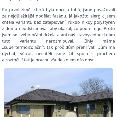
Po první zimě, která byla docela tuhá, jsme považovali
za nejdůležitější dodělat fasádu. Já jakožto alergik jsem
chtěla variantu bez zateplování. Nikdo nikdy polystyren
z domu neodstraňoval, aby ukázal, co pod ním je. Proto
jsem se svého přání držela a ani náš stavbyvedoucí nám
tuto variantu nerozmlouval. Cihly máme
„supertermoizolační“, tak proč dům přehřívat. Dům má
dýchat, větrat, nechtěli jsme žít spolu s prachem
a roztoči. I tak je prachu všude kolem nás dost.