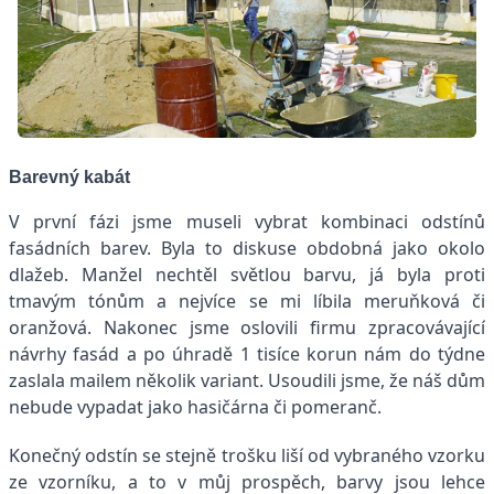
Barevný kabát
V první fázi jsme museli vybrat kombinaci odstínů
fasádních barev. Byla to diskuse obdobná jako okolo
dlažeb. Manžel nechtěl světlou barvu, já byla proti
tmavým tónům a nejvíce se mi líbila meruňková či
oranžová. Nakonec jsme oslovili firmu zpracovávající
návrhy fasád a po úhradě 1 tisíce korun nám do týdne
zaslala mailem několik variant. Usoudili jsme, že náš dům
nebude vypadat jako hasičárna či pomeranč.
Konečný odstín se stejně trošku liší od vybraného vzorku
ze vzorníku, a to v můj prospěch, barvy jsou lehce